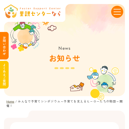
News
お知らせ
Home
/
みんなで子育てシンポジウム～子育てを支えるヒーローたちの物語～開
催！